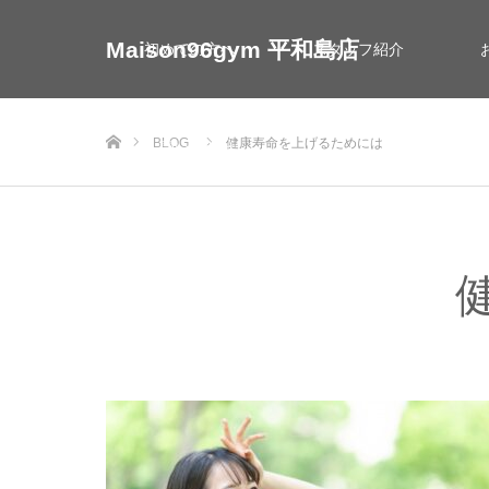
Maison96gym 平和島店
初めての方へ
スタッフ紹介
ホーム
BLOG
健康寿命を上げるためには
お問い合わせ