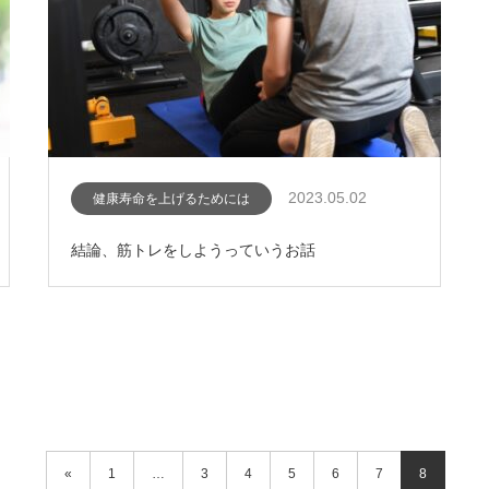
2023.05.02
健康寿命を上げるためには
結論、筋トレをしようっていうお話
«
1
…
3
4
5
6
7
8