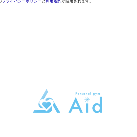
の
プライバシーポリシー
と
利用規約
が適用されます。
トレーニングジムAid
東京都大田区大森本町2-5-13トライシブ大森本町B1
080-