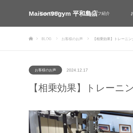
Maison96gym 平和島店
初めての方へ
スタッフ紹介
ホーム
BLOG
お客様のお声
【相乗効果】トレーニン
お問い合わせ
2024.12.17
お客様のお声
【相乗効果】トレーニ