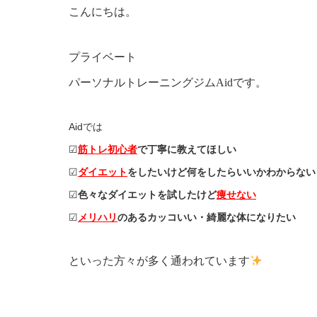
こんにちは。
プライベート
パーソナルトレーニングジムAidです。
Aidでは
☑︎
筋トレ
初心者
で丁寧に教えてほしい
☑︎
ダイエット
をしたいけど何をしたらいいかわからない
☑︎
色々なダイエットを試したけど
痩せない
☑︎
メリハリ
のあるカッコいい・綺麗な体になりたい
といった方々が多く通われています