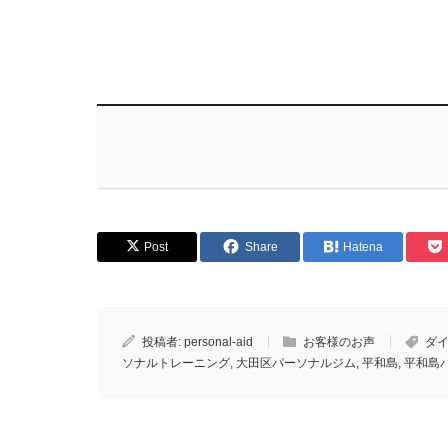
Post
Share
Hatena
投稿者:
personal-aid
お客様のお声
ダ
ソナルトレーニング
,
大田区パーソナルジム
,
平和島
,
平和島