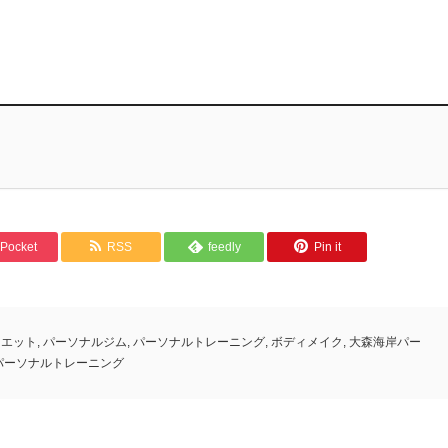
Pocket
RSS
feedly
Pin it
イエット
,
パーソナルジム
,
パーソナルトレーニング
,
ボディメイク
,
大森海岸パー
パーソナルトレーニング