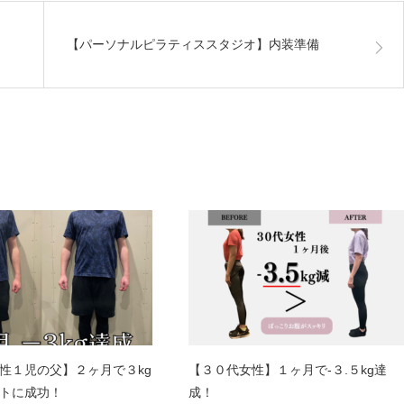
【パーソナルピラティススタジオ】内装準備
性１児の父】２ヶ月で３kg
【３０代女性】１ヶ月で-３.５kg達
トに成功！
成！