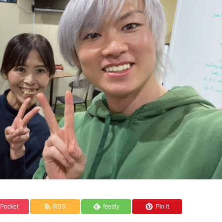
Pocket
RSS
feedly
Pin it