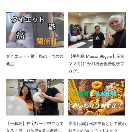
関連記事
ダイエット・鬱・癌の一つの共
【平和島 Maison96gym】産後
通点
ママ向け1か月総合姿勢改善プ
ログ…
【平和島】在宅ワーク中でもで
炭水化物は何故主食として使わ
きる！肩こり改善×脂肪燃焼ル
れるのか知っていますか？