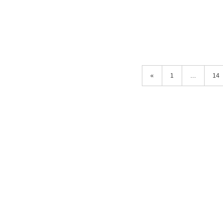
«
1
…
14