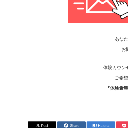
あな
お
体験カウン
ご希
『体験希
Post
Share
Hatena