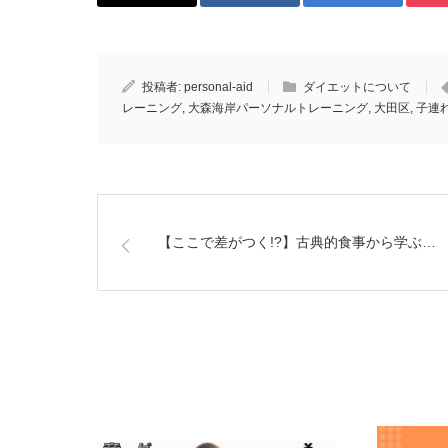
投稿者:
personal-aid
ダイエットについて
レーニング
,
大森海岸パーソナルトレーニング
,
大田区
,
子連
【ここで差がつく!?】古典的食事から学ぶ…
関連記事