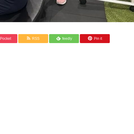
Pocket
RSS
feedly
Pin it