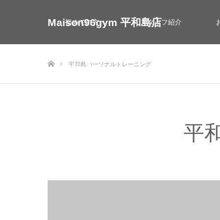
Maison96gym 平和島店
初めての方へ
スタッフ紹介
ホーム
平和島パーソナルトレーニング
お問い合わせ
平