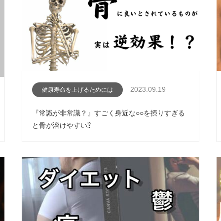
2023.09.19
健康寿命を上げるためには
『常識が非常識？』すごく身近な○○を摂りすぎる
と骨が溶けやすい⁉