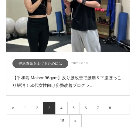
健康寿命を上げるためには
2025.08.18
【平和島 Maison96gym】反り腰改善で腰痛＆下腹ぽっこ
り解消！50代女性向け姿勢改善プログラ…
«
1
2
3
4
5
6
7
8
…
15
»