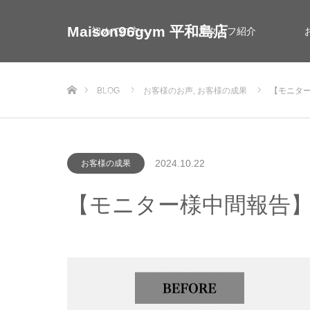
Maison96gym 平和島店
初めての方へ
スタッフ紹介
ホーム
BLOG
お客様のお声
,
お客様の成果
【モニター
お問い合わせ
2024.10.22
お客様の成果
【モニター様中間報告】4