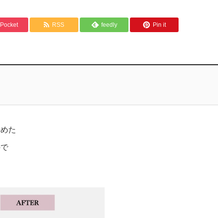
Pocket
RSS
feedly
Pin it
始めた
ので