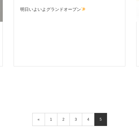
明日いよいよグランドオープン
«
1
2
3
4
5