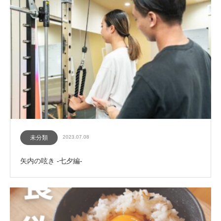
未分類
2023.07.08
矢内の呟き -七夕編-