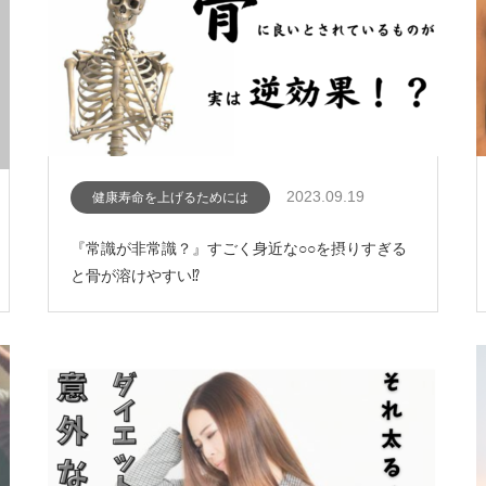
2023.09.19
健康寿命を上げるためには
『常識が非常識？』すごく身近な○○を摂りすぎる
と骨が溶けやすい⁉