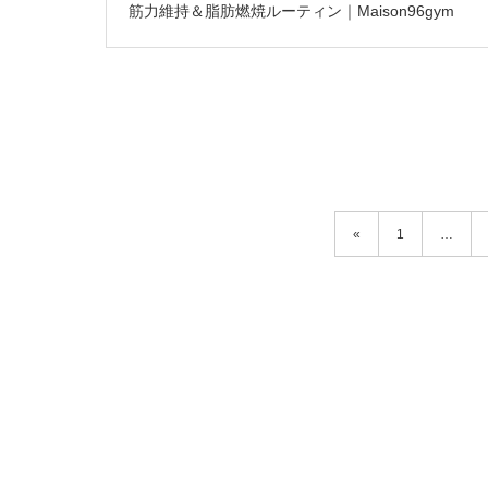
筋力維持＆脂肪燃焼ルーティン｜Maison96gym
«
1
…