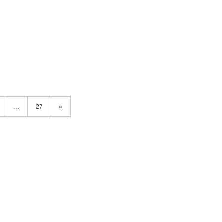
…
27
»