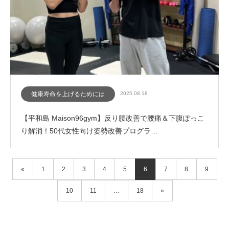
健康寿命を上げるためには
2025.08.18
【平和島 Maison96gym】反り腰改善で腰痛＆下腹ぽっこ
り解消！50代女性向け姿勢改善プログラ…
«
1
2
3
4
5
6
7
8
9
10
11
…
18
»