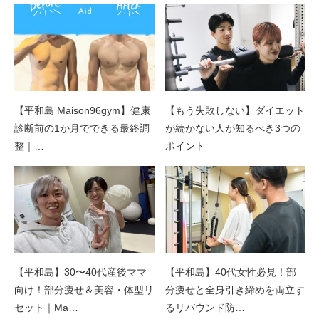
【平和島 Maison96gym】健康
【もう失敗しない】ダイエット
診断前の1か月でできる最終調
が続かない人が知るべき3つの
整｜…
ポイント
【平和島】30〜40代産後ママ
【平和島】40代女性必見！部
向け！部分痩せ＆美容・体型リ
分痩せと全身引き締めを両立す
セット｜Ma…
るリバウンド防…