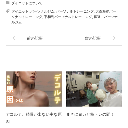
ダイエットについて
ダイエット
,
パーソナルジム
,
パーソナルトレーニング
,
大森海岸パー
ソナルトレーニング
,
平和島パーソナルトレーニング
,
駅近 パーソナ
ルジム
前の記事
次の記事
関連記事
デコルテ、鎖骨が出ない主な原
まさにヨガと筋トレの間！
因