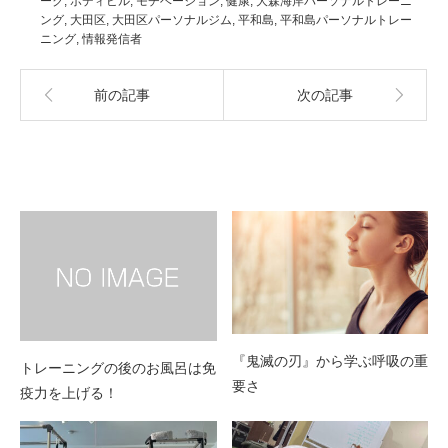
ーク
,
ボディビル
,
モチベーション
,
健康
,
大森海岸パーソナルトレーニ
ング
,
大田区
,
大田区パーソナルジム
,
平和島
,
平和島パーソナルトレー
ニング
,
情報発信者
前の記事
次の記事
関連記事
『鬼滅の刃』から学ぶ呼吸の重
トレーニングの後のお風呂は免
要さ
疫力を上げる！