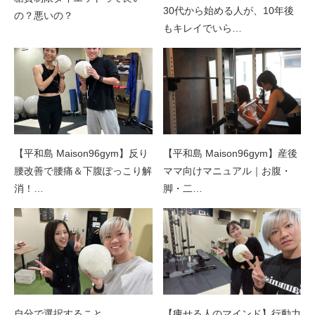
30代から始める人が、10年後
の？悪いの？
もキレイでいら…
【平和島 Maison96gym】反り
【平和島 Maison96gym】産後
腰改善で腰痛＆下腹ぽっこり解
ママ向けマニュアル｜お腹・
消！…
脚・二…
自分で選択すること
【痩せる人のマインド】行動力