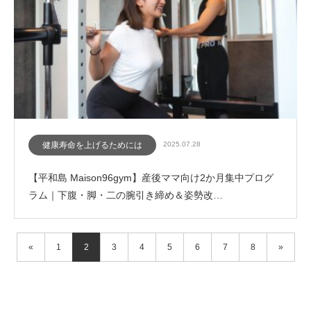
健康寿命を上げるためには
2025.07.28
【平和島 Maison96gym】産後ママ向け2か月集中プログ
ラム｜下腹・脚・二の腕引き締め＆姿勢改…
«
1
2
3
4
5
6
7
8
»